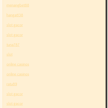
menangbet88
hangat138
slot gacor
slot gacor
tuna787
slot
online casinos
online casinos
ratu89
slot gacor
slot gacor