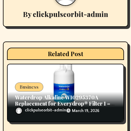
g
a
By
clickpulseorbit-admin
t
i
o
Related Post
n
Business
Waterdrop Alkaline W10295370A
Replacement for Everydrop® Filter 1 –
Enjoy Healthier, Refreshing Water
clickpulseorbit-admin
March 19, 2026