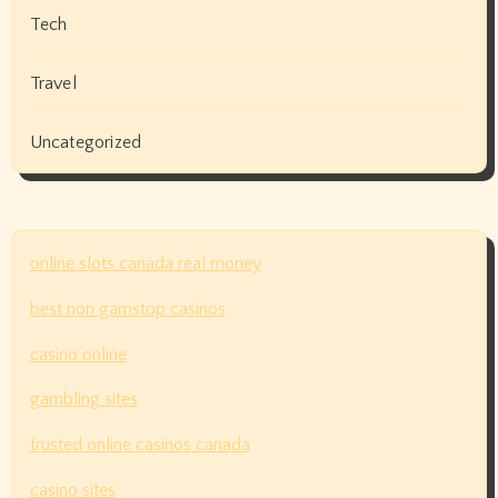
Tech
Travel
Uncategorized
online slots canada real money
best non gamstop casinos
casino online
gambling sites
trusted online casinos canada
casino sites