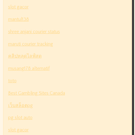
slot gacor
mantul138
shree anjani courier status
maruti courier tracking
คลิปหลุดไลฟ์สด
musang178 alternatif
toto
Best Gambling Sites Canada
เว็บสล็อตpg
pg slot auto
slot gacor