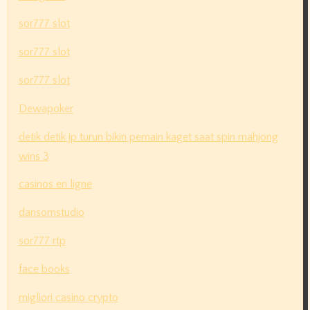
sor777 slot
sor777 slot
sor777 slot
Dewapoker
detik detik jp turun bikin pemain kaget saat spin mahjong
wins 3
casinos en ligne
dansomstudio
sor777 rtp
face books
migliori casino crypto