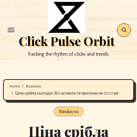
Skip
to
content
Click Pulse Orbit
Tracking the rhythm of clicks and trends
Home
Business
Ціна срібла сьогодні: Всі аспекти та прогнози на 2023 рік
Business
Ціна срібла