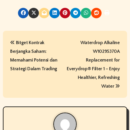
P
Bitget Kontrak
Waterdrop Alkaline
o
Berjangka Saham:
W10295370A
s
Memahami Potensi dan
Replacement for
t
Strategi Dalam Trading
Everydrop® Filter 1 – Enjoy
Healthier, Refreshing
n
Water
a
v
i